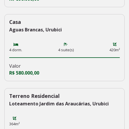
Casa
227
Aguas Brancas, Urubici
4 dorm.
4 suite(s)
420m²
Valor
R$ 580.000,00
Terreno Residencial
226
Loteamento Jardim das Araucárias, Urubici
364m²