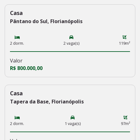
Casa
236
Pântano do Sul, Florianópolis
2 dorm.
2 vaga(s)
119m²
Valor
R$ 800.000,00
Casa
235
Tapera da Base, Florianópolis
2 dorm.
1 vaga(s)
97m²