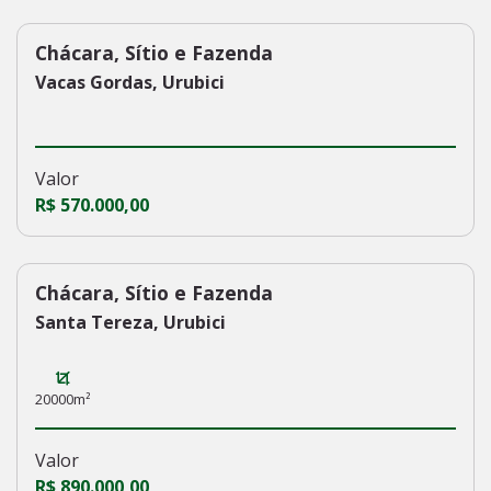
Chácara, Sítio e Fazenda
229
Vacas Gordas, Urubici
Valor
R$ 570.000,00
Chácara, Sítio e Fazenda
228
Santa Tereza, Urubici
20000m²
Valor
R$ 890.000,00