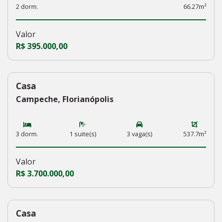
2 dorm.
66.27m²
Valor
R$ 395.000,00
Casa
232
Campeche, Florianópolis
3 dorm.
1 suite(s)
3 vaga(s)
537.7m²
Valor
R$ 3.700.000,00
Casa
231