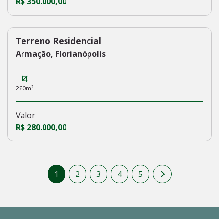
R$ 350.000,00
Terreno Residencial
161
Armação, Florianópolis
280m²
Valor
R$ 280.000,00
1
2
3
4
5