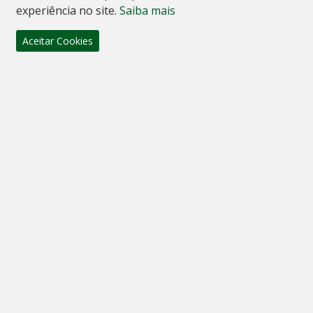
experiência no site.
Saiba mais
Centro, Florianópolis
Aceitar Cookies
2 dorm.
51m²
Valor
R$ 765.000,00
Casa Florida Imóveis
Venda de Imóveis - Imobiliária em Florianópolis e
Urubici, SC.