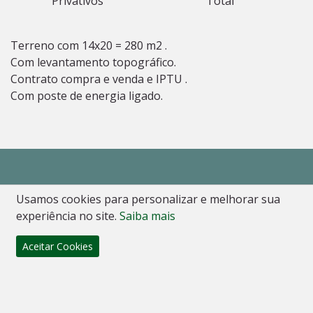
Privativos
Total
Terreno com 14x20 = 280 m2 .
Com levantamento topográfico.
Contrato compra e venda e IPTU .
Com poste de energia ligado.
Casa Florida Imóveis
Usamos cookies para personalizar e melhorar sua
experiência no site.
Saiba mais
Venda de Imóveis - Imobiliária em Florianópolis e
Urubici, SC.
Aceitar Cookies
Onde Estamos