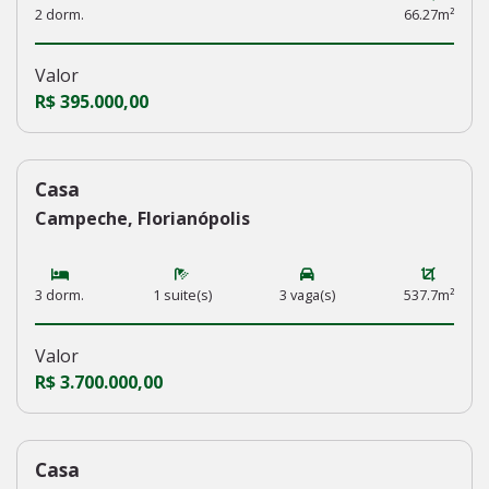
2 dorm.
66.27m²
Valor
R$ 395.000,00
Casa
232
Campeche, Florianópolis
3 dorm.
1 suite(s)
3 vaga(s)
537.7m²
Valor
R$ 3.700.000,00
Casa
231