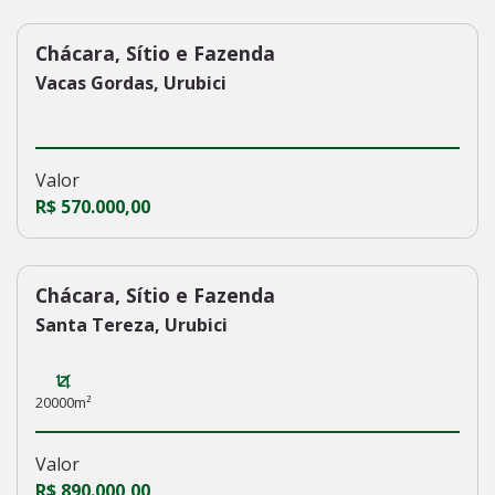
Chácara, Sítio e Fazenda
229
Vacas Gordas, Urubici
Valor
R$ 570.000,00
Chácara, Sítio e Fazenda
228
Santa Tereza, Urubici
20000m²
Valor
R$ 890.000,00