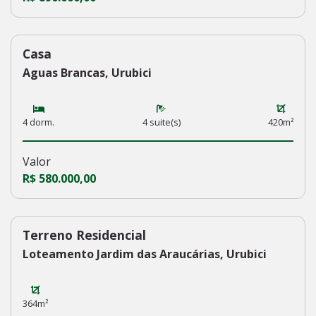
Casa
227
Aguas Brancas, Urubici
4 dorm.
4 suite(s)
420m²
Valor
R$ 580.000,00
Terreno Residencial
226
Loteamento Jardim das Araucárias, Urubici
364m²