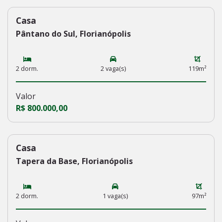
Casa
236
Pântano do Sul, Florianópolis
2 dorm.
2 vaga(s)
119m²
Valor
R$ 800.000,00
Casa
235
Tapera da Base, Florianópolis
2 dorm.
1 vaga(s)
97m²