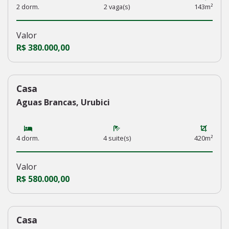
2 dorm.
2 vaga(s)
143m²
Valor
R$ 380.000,00
Casa
227
Aguas Brancas, Urubici
4 dorm.
4 suite(s)
420m²
Valor
R$ 580.000,00
Casa
225