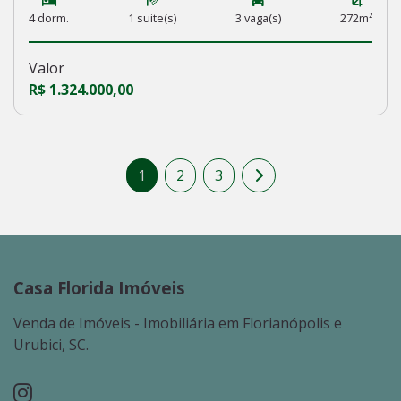
4 dorm.
1 suite(s)
3 vaga(s)
272m²
Valor
R$ 1.324.000,00
1
2
3
Casa Florida Imóveis
Venda de Imóveis - Imobiliária em Florianópolis e
Urubici, SC.