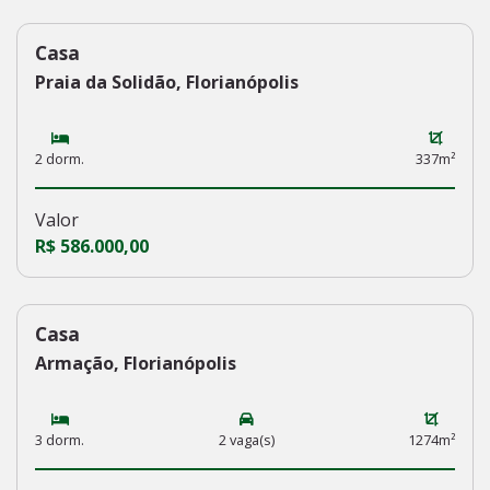
Casa
218
Praia da Solidão, Florianópolis
2 dorm.
337m²
Valor
R$ 586.000,00
Casa
213
Armação, Florianópolis
3 dorm.
2 vaga(s)
1274m²