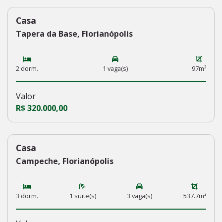
Casa
235
Tapera da Base, Florianópolis
2 dorm.
1 vaga(s)
97m²
Valor
R$ 320.000,00
Casa
232
Campeche, Florianópolis
3 dorm.
1 suite(s)
3 vaga(s)
537.7m²