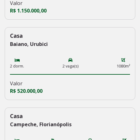
Valor
R$ 1.150.000,00
Casa
209
Baiano, Urubici
2 dorm.
2 vaga(s)
1080m²
Valor
R$ 520.000,00
Casa
208
Campeche, Florianópolis