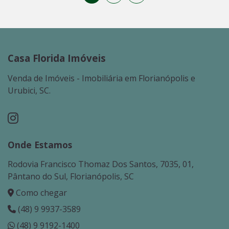
Casa Florida Imóveis
Venda de Imóveis - Imobiliária em Florianópolis e
Urubici, SC.
Onde Estamos
Rodovia Francisco Thomaz Dos Santos, 7035, 01,
Pântano do Sul, Florianópolis, SC
Como chegar
(48) 9 9937-3589
(48) 9 9192-1400