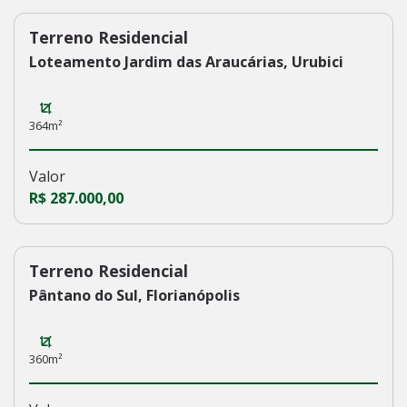
Terreno Residencial
226
Loteamento Jardim das Araucárias, Urubici
364m²
Valor
R$ 287.000,00
Terreno Residencial
223
Pântano do Sul, Florianópolis
360m²