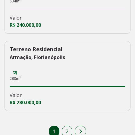
534m²
Valor
R$ 240.000,00
Terreno Residencial
161
Armação, Florianópolis
280m²
Valor
R$ 280.000,00
1
2