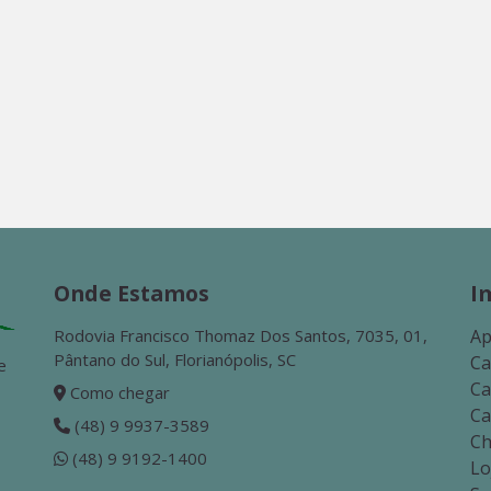
Onde Estamos
I
Rodovia Francisco Thomaz Dos Santos, 7035, 01,
Ap
Pântano do Sul, Florianópolis, SC
Ca
e
Ca
Como chegar
Ca
(48) 9 9937-3589
Ch
(48) 9 9192-1400
Lo