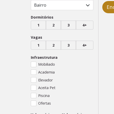
Bairro
En
Dormitórios
1
2
3
4+
Vagas
1
2
3
4+
Infraestrutura
Mobiliado
Academia
Elevador
Aceita Pet
Piscina
Ofertas