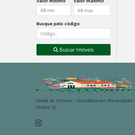
Valor mínimo
Valor máximo
Busque pelo código
Buscar Imóveis
Venda de Imóveis - Imobiliária em Florianópolis 
Urubici, SC.