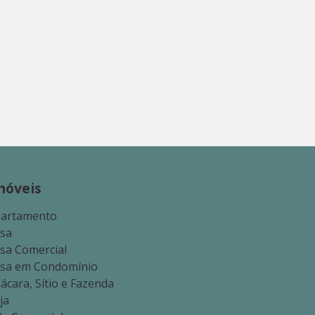
móveis
artamento
sa
sa Comercial
sa em Condomínio
ácara, Sítio e Fazenda
ja