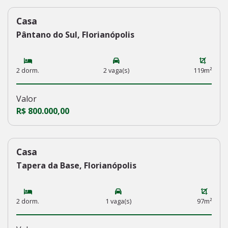
Casa
236
Pântano do Sul, Florianópolis
2 dorm.
2 vaga(s)
119m²
Valor
R$ 800.000,00
Casa
235
Tapera da Base, Florianópolis
2 dorm.
1 vaga(s)
97m²