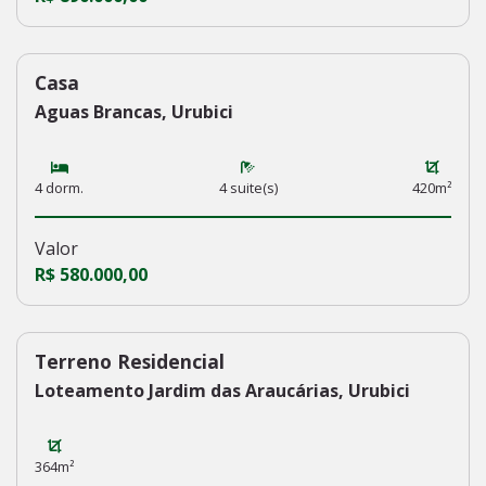
Casa
227
Aguas Brancas, Urubici
4 dorm.
4 suite(s)
420m²
Valor
R$ 580.000,00
Terreno Residencial
226
Loteamento Jardim das Araucárias, Urubici
364m²