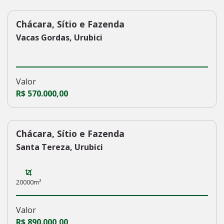
Chácara, Sítio e Fazenda
229
Vacas Gordas, Urubici
Valor
R$ 570.000,00
Chácara, Sítio e Fazenda
228
Santa Tereza, Urubici
20000m²
Valor
R$ 890.000,00