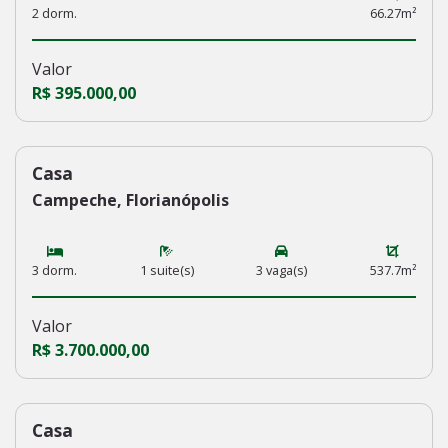
2 dorm.
66.27m²
Valor
R$ 395.000,00
Casa
232
Campeche, Florianópolis
3 dorm.
1 suite(s)
3 vaga(s)
537.7m²
Valor
R$ 3.700.000,00
Casa
231