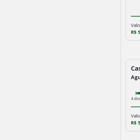
Valo
R$ 
Ca
22
Agu
4 do
Valo
R$ 