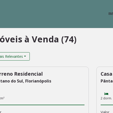
IM
óveis à Venda (74)
is Relevantes
rreno Residencial
Casa
7
236
tano do Sul, Florianópolis
Pântan
2m²
2 dorm.
r
Valor