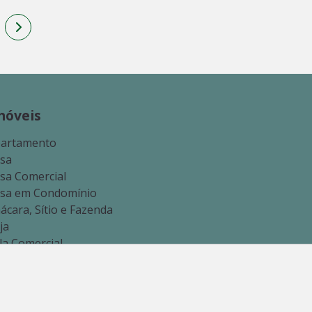
móveis
artamento
sa
sa Comercial
sa em Condomínio
ácara, Sítio e Fazenda
ja
la Comercial
rreno Comercial
rreno Residencial