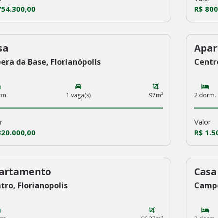
754.300,00
R$ 800
sa
Apar
5
234
era da Base, Florianópolis
Centro
rm.
1 vaga(s)
97m²
2 dorm.
r
Valor
320.000,00
R$ 1.5
artamento
Casa
3
232
tro, Florianopolis
Campe