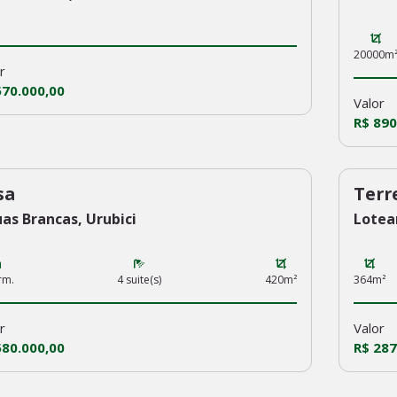
20000m
r
570.000,00
Valor
R$ 890
sa
Terr
7
226
as Brancas, Urubici
Lotea
rm.
4 suite(s)
420m²
364m²
r
Valor
580.000,00
R$ 287