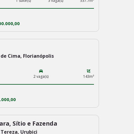
1 suite(s)
3 vaga(s)
537.7m²
00.000,00
de Cima, Florianópolis
2 vaga(s)
143m²
.000,00
ara, Sítio e Fazenda
 Tereza, Urubici