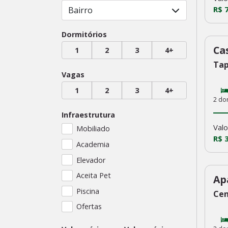
R$ 
Bairro
Dormitórios
Ca
1
2
3
4+
23
Tap
Vagas
1
2
3
4+
2 do
Infraestrutura
Valo
Mobiliado
R$ 
Academia
Elevador
Aceita Pet
Ap
23
Piscina
Cen
Ofertas