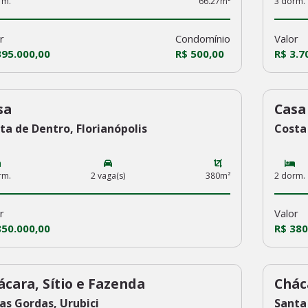
rm.
66.27m²
3 dorm.
r
Condomínio
Valor
395.000,00
R$ 500,00
R$ 3.7
sa
Casa
1
230
ta de Dentro, Florianópolis
Costa 
rm.
2 vaga(s)
380m²
2 dorm.
r
Valor
850.000,00
R$ 380
ácara, Sítio e Fazenda
Chác
9
228
as Gordas, Urubici
Santa