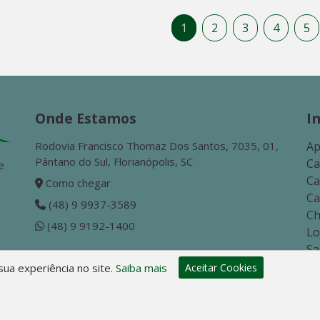
1
2
3
4
5
Onde Estamos
I
Rodovia Francisco Thomaz Dos Santos, 7035, 01,
Ap
Pântano do Sul, Florianópolis, SC
Ca
e
Ca
Como chegar
Ca
(48) 9 9937-3589
Ch
(48) 9 9192-1400
Lo
Sa
Te
ua experiência no site.
Saiba mais
Aceitar Cookies
Te