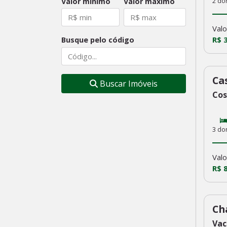
Valor mínimo
Valor máximo
2 do
Valo
R$ 
Busque pelo código
Ca
23
Buscar Imóveis
Cos
3 do
Valo
R$ 
Ch
22
Vac