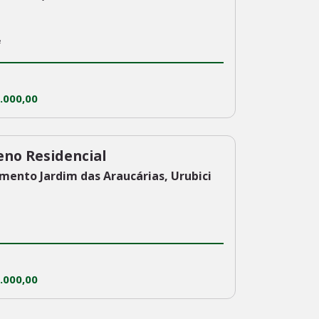
²
.000,00
eno Residencial
mento Jardim das Araucárias, Urubici
.000,00